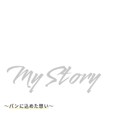
〜
パンに込めた想い
〜