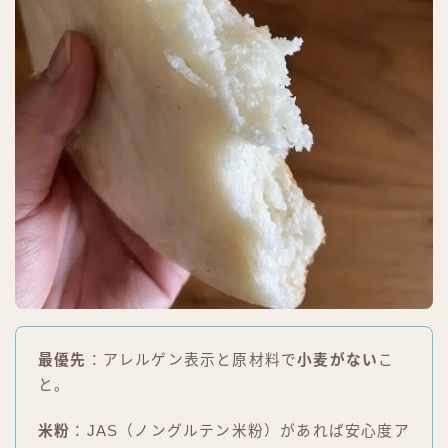
最優先
：アレルゲン表示と原材料で
小麦がない
こ
と。
米粉
：JAS（ノングルテン米粉）があれば安心度ア