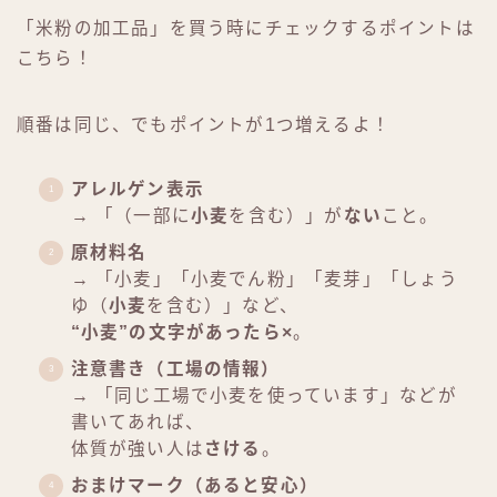
「米粉の加工品」を買う時にチェックするポイントは
こちら！
順番は同じ、でもポイントが1つ増えるよ！
アレルゲン表示
→ 「（一部に
小麦
を含む）」が
ない
こと。
原材料名
→ 「小麦」「小麦でん粉」「麦芽」「しょう
ゆ（
小麦
を含む）」など、
“小麦”の文字があったら×
。
注意書き（工場の情報）
→ 「同じ工場で小麦を使っています」などが
書いてあれば、
体質が強い人は
さける
。
おまけマーク（あると安心）