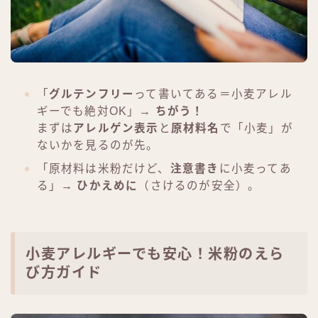
「
グルテンフリー
って書いてある＝小麦アレル
ギーでも絶対OK」→
ちがう！
まずは
アレルゲン表示
と
原材料名
で「小麦」が
ないかを見るのが先。
「原材料は米粉だけど、
注意書き
に小麦ってあ
る」→
ひかえめに
（さけるのが安全）。
小麦アレルギーでも安心！米粉のえら
び方ガイド