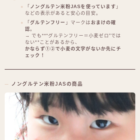
「
ノングルテン米粉JASを使っています
」
などの表示があると安心の目安。
「
グルテンフリー
」マークは
おまけの確
認
。
→ でも**“グルテンフリー＝小麦ゼロ”では
ない**ことがあるから、
かならず①②で小麦の文字がないか先にチ
ェック！
ノングルテン米粉JASの商品