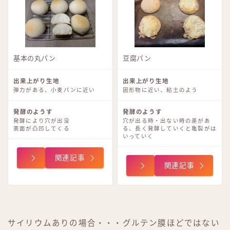
基本の丸パン
豆腐パン
出来上がり生地
出来上がり生地
弾力がある、小麦パンに近い
固形物に近い、粘土のよう
発酵のようす
発酵のようす
発酵により穴が出没
穴が出る時・出ない時の差があ
表面が凸凹してくる
る、長く発酵していくと亀裂がは
いっていく
関連記事
関連記事
サイリウムありの場合・・・グルテン膜ほどではない