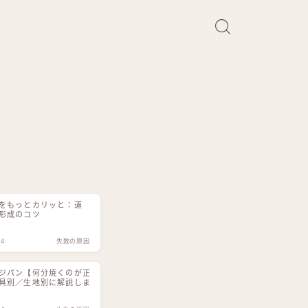
をもっとカリッと：道
形成のコツ
04
失敗の原因
ジパン【何分焼くのが正
具別／生地別に解説しま