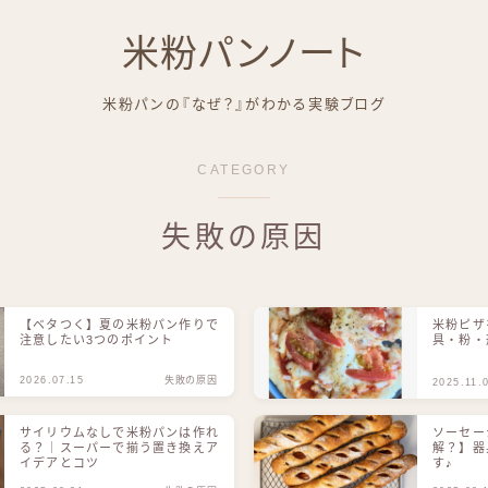
米粉パンノート
米粉パンの『なぜ？』がわかる実験ブログ
CATEGORY
失敗の原因
【ベタつく】夏の米粉パン作りで
米粉ピザ
注意したい3つのポイント
具・粉・
2026.07.15
失敗の原因
2025.11.
サイリウムなしで米粉パンは作れ
ソーセー
る？｜スーパーで揃う置き換えア
解？】器
イデアとコツ
す♪