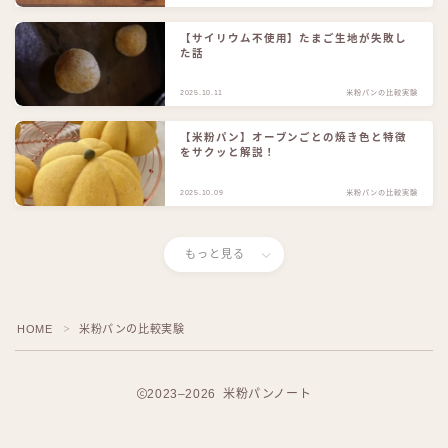
【サイリウム不使用】たまご生地が失敗し
た話
2025.10.11
米粉パンの比較実験
【米粉パン】オーブンごとの焼き色と特徴
をサクッと解説！
2025.10.09
米粉パンの比較実験
もっと見る
HOME
米粉パンの比較実験
＞
2023–2026 米粉パンノート