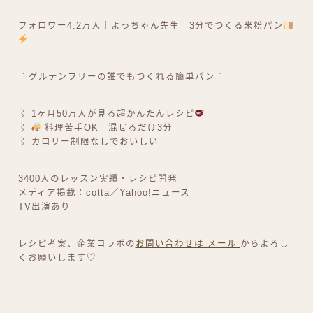
フォロワー4.2万人｜よっちゃん先生｜3分でつくる米粉パン
˗ˋ グルテンフリーの誰でもつくれる簡単パン ˊ˗
⌇ 1ヶ月50万人が見る超かんたんレシピ
⌇
料理苦手OK｜混ぜるだけ3分
⌇ カロリー制限なしでおいしい
3400人のレッスン実績・レシピ開発
メディア掲載：cotta／Yahoo!ニュース
TV出演あり
レシピ考案、企業コラボの
お問い合わせは メール
からよろし
くお願いします♡