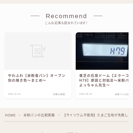
Recommend
こんな記事も読まれています！
やわふわ【米粉食パン】オーブン
東芝の石窯ドーム【エラーコ
別の焼き色〜まとめ〜
H79】原因と対処法〜米粉パ
よっちゃん先生〜
2024.11.04
2025.02.02
失敗の原因
米粉パンの比較
HOME
米粉パンの比較実験
【サイリウム不使用】たまご生地が失敗した
＞
＞